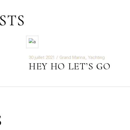
STS
30 juillet 2021
Grand Marina
Yachting
HEY HO LET’S GO
S