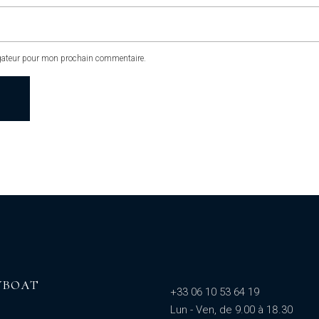
igateur pour mon prochain commentaire.
YBOAT
+33 06 10 53 64 19
Lun - Ven, de 9.00 à 18.30