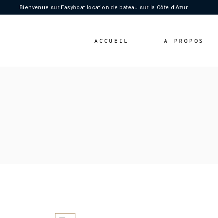
Bienvenue sur Easyboat location de bateau sur la Côte d'Azur
ACCUEIL
A PROPOS