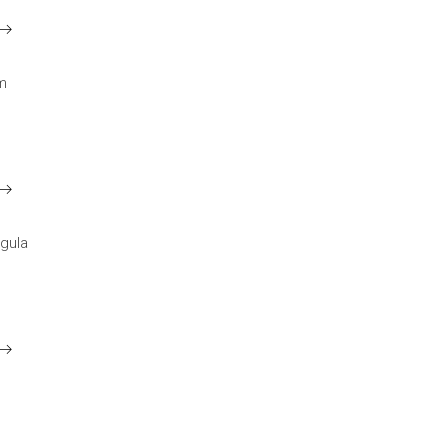
m
gula