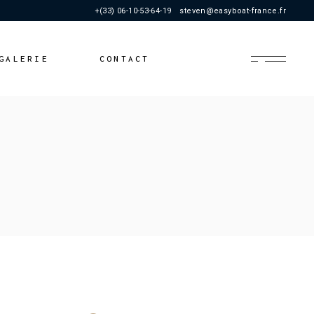
+(33) 06-10-53-64-19
steven@easyboat-france.fr
GALERIE
CONTACT