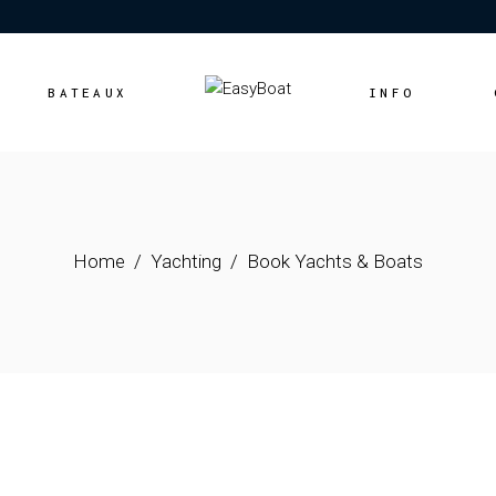
Location
Vente
BATEAUX
INFO
Location
Vente
Home
Yachting
Book Yachts & Boats