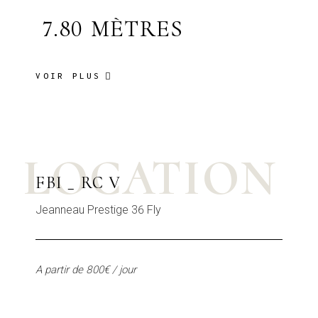
7.80 MÈTRES
VOIR PLUS
LOCATION
FBI _ RC V
Jeanneau Prestige 36 Fly
A partir de 800€ / jour