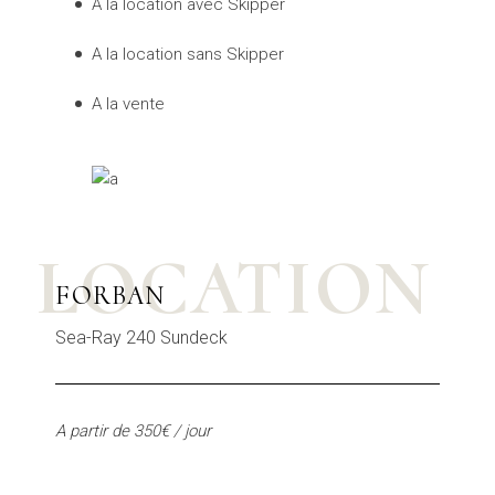
A la location avec Skipper
A la location sans Skipper
A la vente
LOCATION
FORBAN
Sea-Ray 240 Sundeck
A partir de 350€ / jour