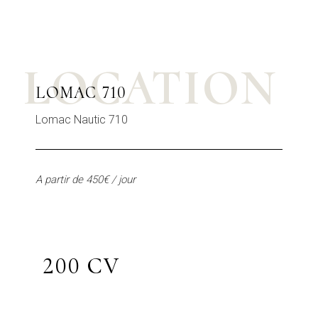
LOCATION
LOMAC 710
Lomac Nautic 710
A partir de 450€ / jour
200 CV