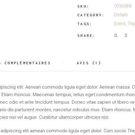
0036988
SKU:
Details
CATEGORY:
Event
,
Trip
TAGS:
SHARE:
S COMPLÉMENTAIRES
AVIS (1)
dipiscing elit. Aenean commodo ligula eget dolor. Aenean massa.
us. Etiam rhoncus. Maecenas tempus, tellus eget condimentum rho
 odio et ante tincidunt tempus. Donec vitae sapien ut libero ven
is dis parturient montes, nascetur ridiculus mus. Etiam rhoncus
es nisi vel augue. Curabitur ullamcorper ultricies nisi.
 adipiscing elit aenean commodo ligula eget dolor. Cum sociis Th