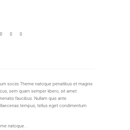
 Cum sociis Theme natoque penatibus et magnis
ncus, sem quam semper libero, sit amet
enatis faucibus. Nullam quis ante.
. Maecenas tempus, tellus eget condimentum
eme natoque...