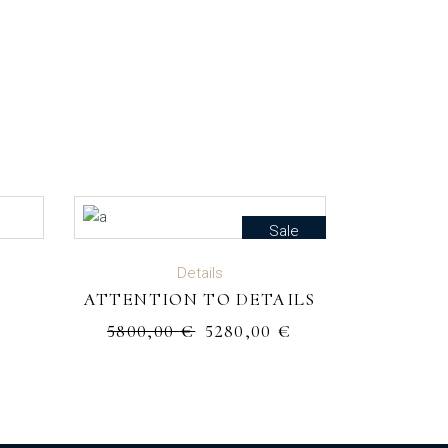
Sale
R
AJOUTER AU PANIER
Details
ATTENTION TO DETAILS
5800,00
€
5280,00
€