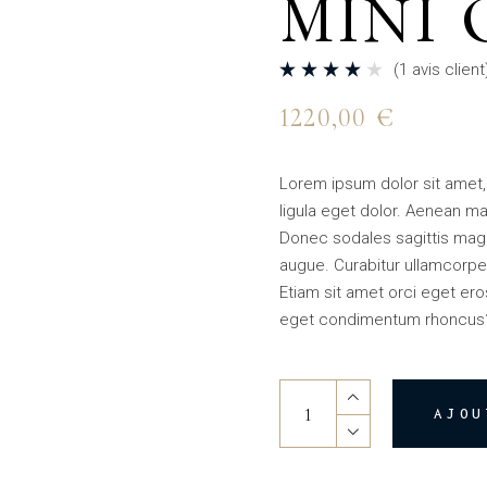
MINI
(
1
avis client
1220,00
€
Lorem ipsum dolor sit amet
ligula eget dolor. Aenean 
Donec sodales sagittis magn
augue. Curabitur ullamcorper
Etiam sit amet orci eget er
eget condimentum rhoncus
AJOU