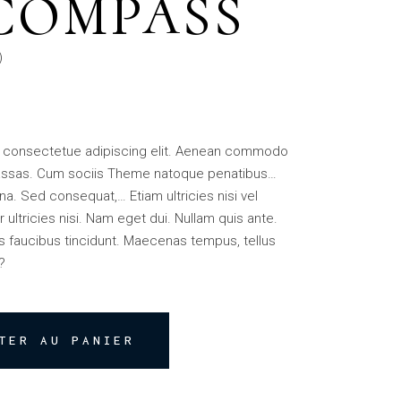
 COMPASS
)
, consectetue adipiscing elit. Aenean commodo
massas. Cum sociis Theme natoque penatibus…
a. Sed consequat,… Etiam ultricies nisi vel
 ultricies nisi. Nam eget dui. Nullam quis ante.
os faucibus tincidunt. Maecenas tempus, tellus
?
TER AU PANIER