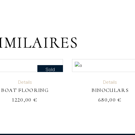
IMILAIRES
Sold
LIRE LA SUITE
AJOUTER AU PANIE
Details
Details
BOAT FLOORING
BINOCULARS
1220,00
€
680,00
€