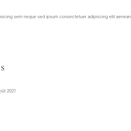
dipiscing sem neque sed ipsum consectetuer adipiscing elit aene
SS
oût 2021