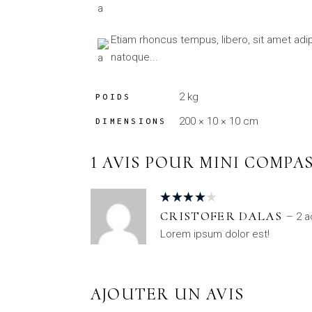
Etiam rhoncus tempus, libero, sit amet a
natoque...
2 kg
POIDS
200 × 10 × 10 cm
DIMENSIONS
1 AVIS POUR
MINI COMPA
CRISTOFER DALAS
–
2 a
Lorem ipsum dolor est!
AJOUTER UN AVIS