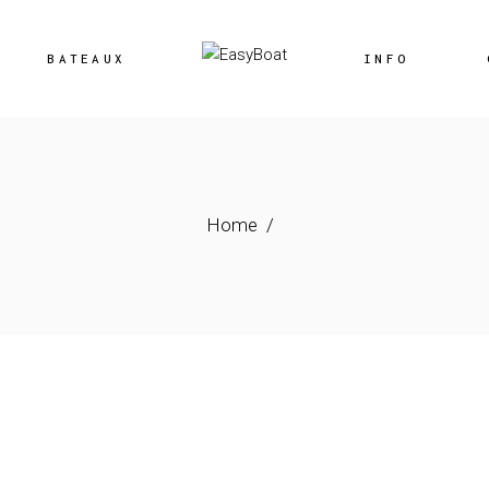
Location
BATEAUX
INFO
Vente
Location
Vente
Home