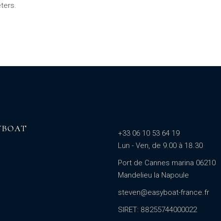
ters.
YBOAT
+33 06 10 53 64 19
Lun - Ven, de 9.00 à 18.30
Port de Cannes marina 06210
Mandelieu la Napoule
steven@easyboat-france.fr
SIRET: 88255744000022