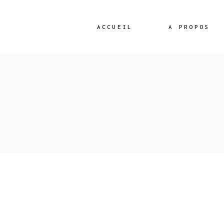
Skip
to
the
content
ACCUEIL
A PROPOS