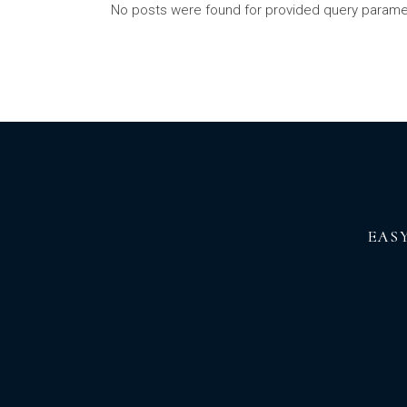
No posts were found for provided query parame
EAS